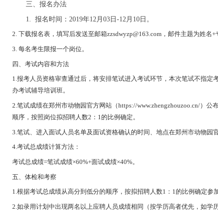
三、报名办法
1. 报名时间：2019年12月03日-12月10日。
2. 下载报名表，填写后发送至邮箱zzsdwyzp@163.com，邮件主题为姓名
3. 每名考生限报一个岗位。
四、考试内容和方法
1.报考人员资格审查通过后，将安排笔试进入考试环节，本次笔试不指定
办考试辅导培训班。
2.笔试成绩在郑州市动物园官方网站（https://www.zhengzhouzoo.
顺序，按照岗位拟招聘人数2：1的比例确定。
3.笔试、进入面试人员名单及面试资格确认的时间、地点在郑州市动物园
4.考试总成绩计算方法：
考试总成绩=笔试成绩×60%+面试成绩×40%。
五、体检和考察
1.根据考试总成绩从高分到低分的顺序，按拟招聘人数1：1的比例确定参
2.如录用计划中出现两名以上应聘人员成绩相同（按学历高者优先，如学