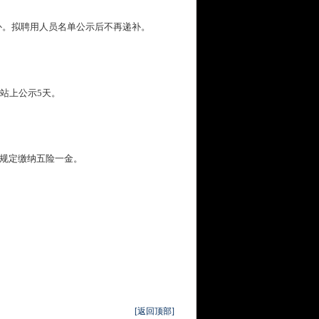
补。拟聘用人员名单公示后不再递补。
站上公示5天。
照国家政策规定缴纳五险一金。 ​ ​ ​
[返回顶部]