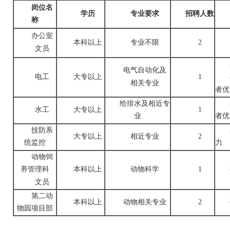
岗位名
学历
专业要求
招聘人数
称
办公室
本科以上
专业不限
2
文员
电气自动化及
电工
大专以上
1
相关专业
者优
给排水及相近专
水工
大专以上
1
业
者优
技防系
大专以上
相近专业
2
统监控
力
动物饲
养管理科
本科以上
动物科学
1
文员
第二动
本科以上
动物相关专业
2
物园项目部