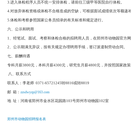
3.进入体检程序人员不统一安排体检，请前往三级甲等医院自行体检。
4.对放弃体检资格或体检不合格造成的空缺，可根据面试成绩依次等额递
5.体检和考察参照国家公务员招录的有关标准和规定进行。
六、公示和聘用
1、经笔试、面试、考察和体检合格的拟聘用人员，在郑州市动物园官方网
2、公示期满无异议，按有关规定办理聘用手续，签订派遣制劳动合同。
七、薪酬待遇
专科月薪3800元，本科月薪4300元，研究生月薪4800元，并按
​ 八、联系方式
联系人：李老师 0371-65721245转8816或转8819
邮 箱：
zzsdwyzp@163.com
地 址：河南省郑州市金水区花园路103号郑州市动物园102室
郑州市动物园招聘报名表