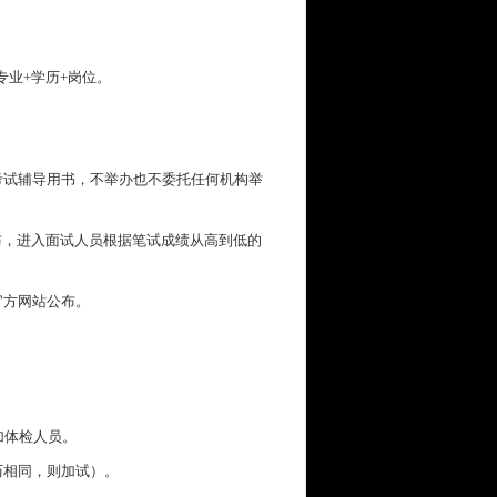
+专业+学历+岗位。
考试辅导用书，不举办也不委托任何机构举
cn/）公布，进入面试人员根据笔试成绩从高到低的
官方网站公布。
加体检人员。
历相同，则加试）。