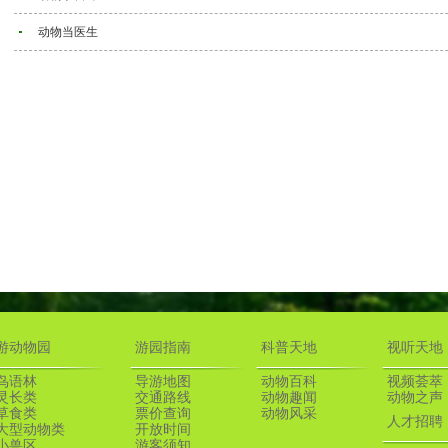
动物当医生
游动物园
游园指南
科普天地
视听天地
鸟语林
导游地图
动物百科
视频荟萃
灵长类
交通路线
动物趣闻
动物之声
草食类
票价查询
动物风采
人才招聘
大型动物类
开放时间
小兽区
游客须知