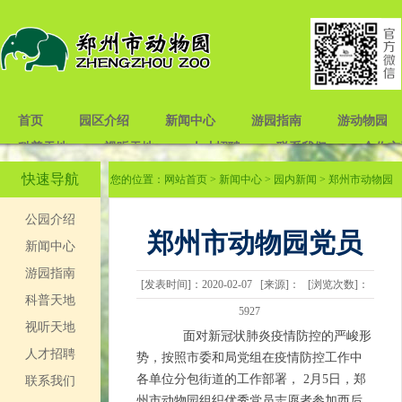
首页
园区介绍
新闻中心
游园指南
游动物园
科普天地
视听天地
人才招聘
联系我们
合作交
快速导航
您的位置：
网站首页
>
新闻中心
>
园内新闻
> 郑州市动物园
党员志愿者 参加西后街社区疫情防控工作
公园介绍
郑州市动物园党员
新闻中心
游园指南
[发表时间]：2020-02-07 [来源]： [浏览次数]：
志愿者 参加西后街
科普天地
5927
视听天地
面对新冠状肺炎疫情防控的严峻形
社区疫情防控工作
人才招聘
势，按照市委和局党组在疫情防控工作中
各单位分包街道的工作部署， 2月5日，郑
联系我们
州市动物园组织优秀党员志愿者参加西后