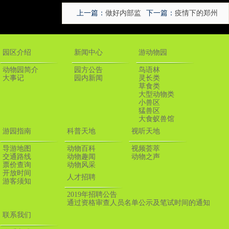
上一篇：
做好内部监
下一篇：
疫情下的郑州
控，坚决打胜疫情防控
市动物园
园区介绍
新闻中心
游动物园
战
动物园简介
园方公告
鸟语林
大事记
园内新闻
灵长类
草食类
大型动物类
小兽区
猛兽区
大食蚁兽馆
游园指南
科普天地
视听天地
导游地图
动物百科
视频荟萃
交通路线
动物趣闻
动物之声
票价查询
动物风采
开放时间
人才招聘
游客须知
2019年招聘公告
通过资格审查人员名单公示及笔试时间的通知
联系我们