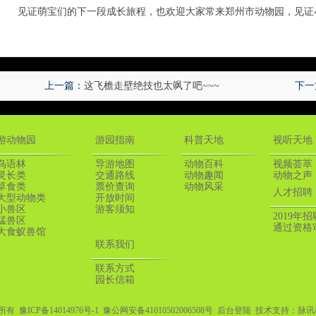
见证萌宝们的下一段成长旅程，也欢迎大家常来郑州市动物园，见证小
上一篇：
这飞檐走壁绝技也太飒了吧~~~
下一
游动物园
游园指南
科普天地
视听天地
鸟语林
导游地图
动物百科
视频荟萃
灵长类
交通路线
动物趣闻
动物之声
草食类
票价查询
动物风采
人才招聘
大型动物类
开放时间
小兽区
游客须知
2019年
猛兽区
通过资格
大食蚁兽馆
联系我们
联系方式
园长信箱
权所有
豫ICP备14014976号-1
豫公网安备41010502006508号
后台登陆
技术支持：
脉讯