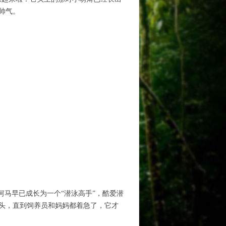
帅气。
河马早已成长为一个“潜泳高手”，酷爱潜
头，直到饲养员和妈妈都着急了，它才