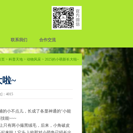
联系我们
合作交流
首页
>
科普天地
>
动物风采
> 2025的小萌新长大啦~
大啦~
数]：4015
待哺的小不点儿，长成了各显神通的“小能
能~~~​
上只有两小撮黑绒毛，后来，小角破皮
联系起来啦！它头上的那对小萌角已经长出