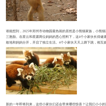
谁能想到，2025年郑州市动物园最热闹的居然是小熊猫家族，小熊
三胞胎。在星云和星露两位妈妈的悉心照料下，这4个小家伙长得健
敢地和妈妈分开，开启了独立生活。4个小家伙天天上蹿下跳，相互嬉
新的一年即将到来，这些小家伙们还会带来哪些惊喜？让我们小小的