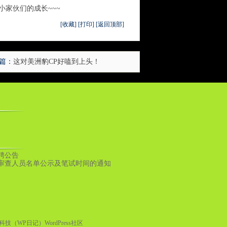
家伙们的成长~~~
[收藏]
[打印]
[返回顶部]
篇：
这对美洲豹CP好嗑到上头！
招聘公告
审查人员名单公示及笔试时间的通知
科技（WP日记）
WordPress社区