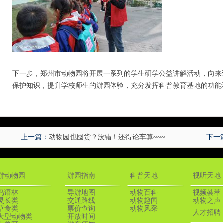
下一步，郑州市动物园将开展一系列的学生研学公益讲解活动，向来
保护知识，提升学校师生的游园体验，充分发挥科普教育基地的功能
上一篇：
动物园也囤货？没错！还得论车算~~~
下一
游动物园
游园指南
科普天地
视听天地
鸟语林
导游地图
动物百科
视频荟萃
灵长类
交通路线
动物趣闻
动物之声
草食类
票价查询
动物风采
人才招聘
大型动物类
开放时间