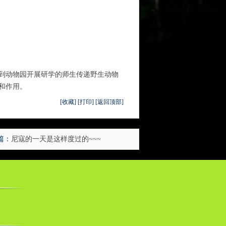
到动物园开展研学的师生传递野生动物
和作用。
[收藏]
[打印]
[返回顶部]
篇：
尼寇的一天是这样度过的~~~