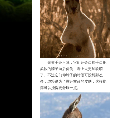
光摇手还不算，它们还会边摇手边把
柔软的脖子向后仰倒，看上去更加软萌
了。不过它们仰脖子的时候可没想那么
多，纯粹是为了撑开前颈的皮肤，这样挠
痒可以挠得更舒服一点。