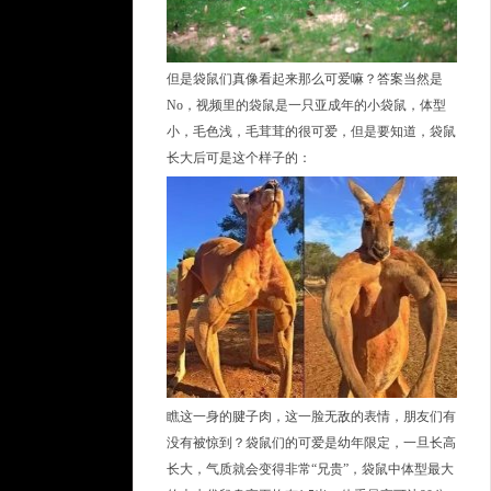
但是袋鼠们真像看起来那么可爱嘛？答案当然是
No，视频里的袋鼠是一只亚成年的小袋鼠，体型
小，毛色浅，毛茸茸的很可爱，但是要知道，袋鼠
长大后可是这个样子的：
瞧这一身的腱子肉，这一脸无敌的表情，朋友们有
没有被惊到？袋鼠们的可爱是幼年限定，一旦长高
长大，气质就会变得非常“兄贵”，袋鼠中体型最大