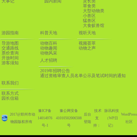
大事记
园内新闻
灵长类
草食类
大型动物类
小兽区
猛兽区
大食蚁兽馆
游园指南
科普天地
视听天地
导游地图
动物百科
视频荟萃
交通路线
动物趣闻
动物之声
票价查询
动物风采
开放时间
人才招聘
游客须知
2019年招聘公告
通过资格审查人员名单公示及笔试时间的通知
联系我们
联系方式
园长信箱
豫ICP备
豫公网安备
技术
脉讯科技
2017@郑州市动
后台
WordPress
14014976
41010502006508
支
（WP日
物园版权所有
登陆
社区
号-1
号
持：
记）