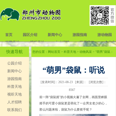
首页
园区介绍
新闻中心
游园指南
游动物园
科普天地
视听天地
人才招聘
联系我们
合作交
快速导航
您的位置：
网站首页
>
科普天地
>
动物风采
> “萌男”袋鼠：
听说你们觉得我摇手可爱？
公园介绍
“萌男”袋鼠：听说
新闻中心
游园指南
[发表时间]：2021-08-23 [来源]： [浏览次数]：
你们觉得我摇手可
科普天地
8567
视听天地
前一阵“袋鼠摇”的小视频火遍了全网，画面里眯眼
爱？
人才招聘
摇手的可爱小袋鼠更是萌化了一众男女老少的心，
那么问题来啦，袋鼠为什么要摇手呢？
联系我们