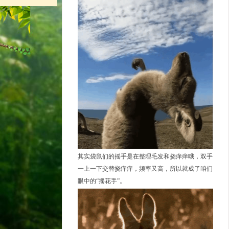
其实袋鼠们的摇手是在整理毛发和挠痒痒哦，双手
一上一下交替挠痒痒，频率又高，所以就成了咱们
眼中的“摇花手”。