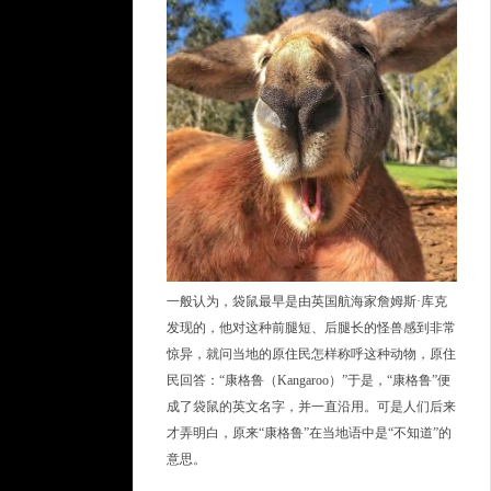
一般认为，袋鼠最早是由英国航海家詹姆斯·库克
发现的，他对这种前腿短、后腿长的怪兽感到非常
惊异，就问当地的原住民怎样称呼这种动物，原住
民回答：“康格鲁（Kangaroo）”于是，“康格鲁”便
成了袋鼠的英文名字，并一直沿用。可是人们后来
才弄明白，原来“康格鲁”在当地语中是“不知道”的
意思。