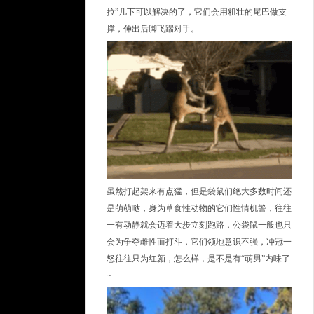
拉”几下可以解决的了，它们会用粗壮的尾巴做支
撑，伸出后脚飞踹对手。
虽然打起架来有点猛，但是袋鼠们绝大多数时间还
是萌萌哒，身为草食性动物的它们性情机警，往往
一有动静就会迈着大步立刻跑路，公袋鼠一般也只
会为争夺雌性而打斗，它们领地意识不强，冲冠一
怒往往只为红颜，怎么样，是不是有“萌男”内味了
~