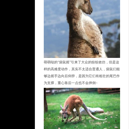
萌萌哒的“袋鼠摇”引来了大众的纷纷效仿，但是这
样的高难度动作，其实不太适合普通人，袋鼠们能
够边摇手边向后仰脖，是因为它们有粗壮的尾巴作
为支撑，重心靠后一点也不会摔倒~